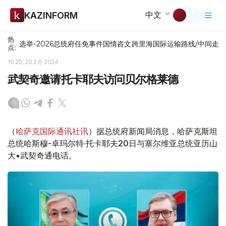
中文
KAZINFORM
热
选举-2026
总统府
任免
事件
国情咨文
跨里海国际运输路线/中间走
点:
19:25, 20 2月 2024
武契奇邀请托卡耶夫访问贝尔格莱德
（
哈萨克国际通讯社讯
）据总统府新闻局消息，哈萨克斯坦
总统哈斯穆-卓玛尔特·托卡耶夫20日与塞尔维亚总统亚历山
大•武契奇通电话。