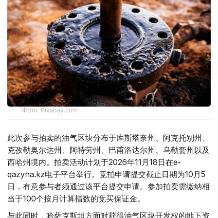
Фото: Pixabay.com
此次参与拍卖的油气区块分布于库斯塔奈州、阿克托别州、
克孜勒奥尔达州、阿特劳州、巴甫洛达尔州、乌勒套州以及
西哈州境内。拍卖活动计划于2026年11月18日在e-
qazyna.kz电子平台举行。竞拍申请提交截止日期为10月5
日，有意参与者须通过该平台提交申请。参加拍卖需缴纳相
当于100个按月计算指数的竞买保证金。
与此同时，哈萨克斯坦方面对获得油气区块开发权的地下资