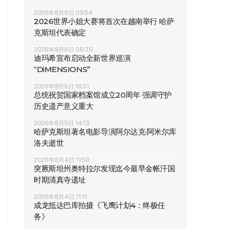
2026年8月6日 09:54
2026世界小姐大赛将首次在越南举行 哈萨
克斯坦代表确定
2026年8月6日 08:30
迪玛希宣布启动全新世界巡演
“DiMENSIONS”
2026年8月5日 16:51
总统祝贺国家档案馆成立20周年 强调守护
历史遗产意义重大
2026年8月5日 14:13
哈萨克斯坦著名电影导演阿尔达克·阿米尔库
洛夫逝世
2026年8月4日 11:50
突厥斯坦州奥特拉尔发现迄今最早金帐汗国
时期清真寺遗址
2026年8月4日 11:11
成龙抵达巴库拍摄《飞鹰计划4：终极任
务》