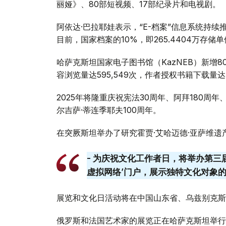
丽娅》、80部短视频、17部纪录片和电视剧。
阿依达·巴拉耶娃表示，“E-档案”信息系统持
目前，国家档案的10%，即265.4404万存储
哈萨克斯坦国家电子图书馆（KazNEB）新增80
容浏览量达595,549次，作者授权书籍下载量达3
2025年将隆重庆祝宪法30周年、阿拜180周年
尔吉萨·蒂连季耶夫100周年。
在突厥斯坦举办了研究霍贾·艾哈迈德·亚萨维遗
- 为庆祝文化工作者日，将举办第三
虚拟网络’门户，展示独特文化对象的3
展览和文化日活动将在中国山东省、乌兹别克斯
俄罗斯和法国艺术家的展览正在哈萨克斯坦举行