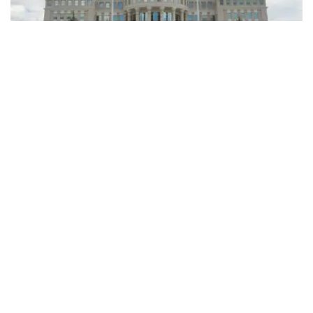
Фото: Kazinform
根据总统令：
叶热阿勒·卢克潘吾勒·图格扎诺夫（Ералы Лұқпанұлы
Тоғжанов）被任命为哈萨克斯坦共和国驻乌兹别克斯坦
共和国特命全权大使；
阿里别克·阿谢特吾勒·巴卡耶夫（Әлібек Әсетұлы
Бақаев）被任命为哈萨克斯坦共和国驻大不列颠及北爱尔
兰联合王国特命全权大使，并免去其原任职务；
阿曼格勒德·哈泽兹吾勒·赛诺夫（Амангелді Ғазезұлы
Саинов）被任命为哈萨克斯坦共和国驻罗马尼亚特命全
权大使。