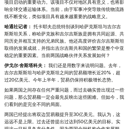
项目启动的重要动力。该项目不仅对地区具有意义，也将影
响全球交通运输体系。当前，由于军事冲突导致传统物流路
线不断变化，类似项目具有越来越重要的战略意义。
哈通社记者：
托卡耶夫总统特别谈到哈萨克斯坦与吉尔吉
斯斯坦关系，称哈萨克族和吉尔吉斯族是拥有共同起源、共
同历史并相互支持的兄弟民族。他还高度评价吉尔吉斯斯坦
取得的发展成就，并指出吉尔吉斯共和国的繁荣是整个中亚
稳定的重要因素。当前两国战略伙伴关系发展如何？
伊戈尔·舍斯塔科夫：
我们还是用数字来说明问题。去年，
吉尔吉斯斯坦与哈萨克斯坦之间的贸易额增长近20%，超
过20亿美元。今年上半年，贸易仍保持积极增长态势。
如果两国之间存在任何严重问题，而过去确实曾出现过一些
问题，那么贸易额一定会最先反映出这些困难。但如今，我
们看到的是完全不同的局面。
两国已经提出将双边贸易额提升至30亿美元。我认为，这
远远不是上限。过去还曾提出过达到50亿美元的目标。实
现这一目标具备充分条件，因为两国金融机构合作发展顺