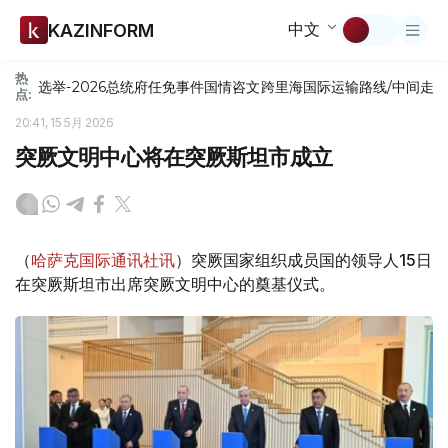
中文
KAZINFORM
热
选举-2026
总统府
任免
事件
国情咨文
跨里海国际运输路线/中间走
点:
20:41, 15 5月 2026
突厥文明中心将在突厥斯坦市成立
（
哈萨克国际通讯社讯
）突厥国家组织成员国的领导人15日
在突厥斯坦市出席突厥文明中心的奠基仪式。