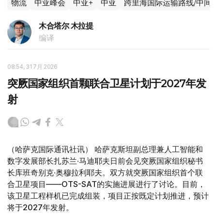
物流
中亚峰会
中亚+
中亚
跨里海国际运输路线/中间
木合塔尔 木拉提
编译
08:54, 31 7月 2026
突厥国家组织首颗联合卫星计划于2027年发
射
（哈萨克国际通讯社讯） 哈萨克斯坦副总理兼人工智能和
数字发展部长扎苏兰·马迪耶夫日前会见突厥国家组织秘书
长库班奇别克·奥穆拉利耶夫。双方就突厥国家组织首个联
合卫星项目——OTS-SAT的实施进展进行了讨论。目前，
该卫星工程样机已完成组装，项目正按既定计划推进，预计
将于2027年发射。