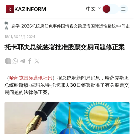
中文
KAZINFORM
热
选举-2026
总统府
任免
事件
国情咨文
跨里海国际运输路线/中间走
点:
18:11, 30 12月 2024
托卡耶夫总统签署批准股票交易问题修正案
（
哈萨克国际通讯社讯
）据总统府新闻局消息，哈萨克斯坦
总统哈斯穆-卓玛尔特·托卡耶夫30日签署批准了有关股票交
易问题的法律修正案。