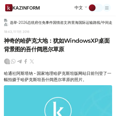
中文
KAZINFORM
热
选举-2026
总统府
任免
事件
国情咨文
跨里海国际运输路线/中间走
点:
18:43, 11 11月 2016
神奇的哈萨克大地：犹如WindowsXP桌面
背景图的吾什阔恩尔草原
哈通社阿斯塔纳 - 国家地理哈萨克斯坦版网站日前刊登了一
幅拍摄于哈萨克斯坦吾什阔恩尔草原的照片。