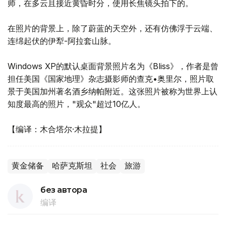
师，在多云且接近黄昏时分，使用长焦镜头拍下的。
在照片的背景上，除了蔚蓝的天空外，还有仿佛浮于云端、
连绵起伏的伊犁-阿拉套山脉。
Windows XP的默认桌面背景照片名为《Bliss》，作者是曾
担任美国《国家地理》杂志摄影师的查克•奥里尔，照片取
景于美国加州著名酒乡纳帕附近。这张照片被称为世界上认
知度最高的照片，"观众"超过10亿人。
【编译：木合塔尔·木拉提】
黄金储备
哈萨克斯坦
社会
旅游
без автора
编译