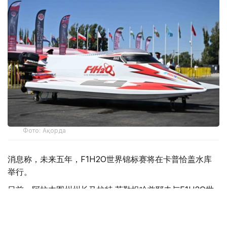
Фото: Ақорда
消息称，未来五年，F1H2O世界锦标赛将在卡普恰盖水库
举行。
日前，阿拉木图州州长马拉特·苏勒坦哈兹耶夫与F1H2O世
界锦标赛运营方H2O Racing公司代表就项目实施前景举行
会谈。