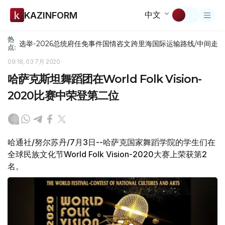
中文
KAZINFORM
热
选举-2026
总统府
任免
事件
国情咨文
跨里海国际运输路线/中间走
点:
09:18, 03 7月 2020
哈萨克斯坦舞蹈团在World Folk Vision-
2020比赛中荣登第二位
哈通社/努尔苏丹/7月3日--哈萨克国家舞蹈学院的学生们在
全球民族文化节World Folk Vision-2020大赛上荣获第2
名。