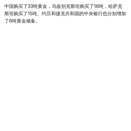
中国购买了33吨黄金，乌兹别克斯坦购买了16吨，哈萨克
斯坦购买了15吨。约旦和捷克共和国的中央银行也分别增加
了6吨黄金储备。
全球各国央行在第二季度共购买了约289吨黄金，比2025年
同期增长了62%。去年同期，黄金购买量约为178吨。
世界黄金协会称，黄金需求的增长受到地缘政治不确定性、
本季度贵金属价格下跌，以及各国寻求国际储备多元化等因
素的影响。
根据该协会进行的一项调查，89%的央行行长预计未来一
年全球黄金储备量将会增加。45%的受访者表示，他们的
国家计划增加黄金储备。
黄金储备
哈萨克斯坦
经济
央行
金融
木合塔尔 哈力木拉
编译