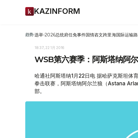
KAZINFORM
选举-2026
总统府
任免
事件
国情咨文
跨里海国际运输路
趋势:
18:37, 22 1月 2016
WSB第六赛季：阿斯塔纳阿
哈通社阿斯塔纳1月22日电 据哈萨克斯坦体育网
拳击联赛，阿斯塔纳阿尔兰狼（Astana Arl
部。