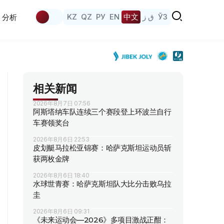
KZ
QZ
РУ
EN
中文
ق ز
ЎЗ
分析
相关新闻
2026年8月7日 07:56
阿斯塔纳车队连续三个赛段登上环波兰自行
车赛领奖台
2026年8月6日 22:53
皮划艇马拉松亚锦赛：哈萨克斯坦运动员斩
获两枚金牌
2026年8月6日 18:40
水球世青赛：哈萨克斯坦队大比分击败乌拉
圭
2026年8月6日 09:31
《未来运动会—2026》多项目激战正酣：