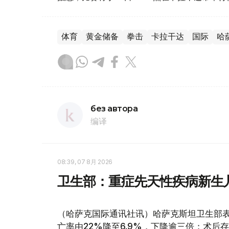
体育
黄金储备
拳击
卡拉干达
国际
哈
без автора
编译
08:39, 07 8月 2026
卫生部：重症先天性疾病新生
（哈萨克国际通讯社讯）哈萨克斯坦卫生部
亡率由22%降至6.9%，下降逾三倍；术后