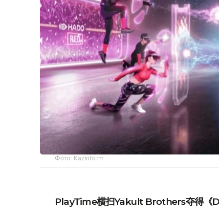
Фото: Kazinform
PlayTime横扫Yakult Brothers夺得《