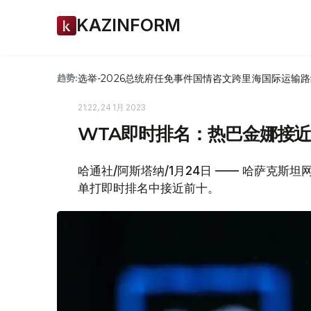
KAZINFORM
选举-2026
总统府
任免
事件
国情咨文
跨里海国际运输路
趋势:
21:22, 24 1月 2023
WTA即时排名：热巴金娜接近T
哈通社/阿斯塔纳/1月24日 —— 哈萨克斯
单打即时排名中接近前十。