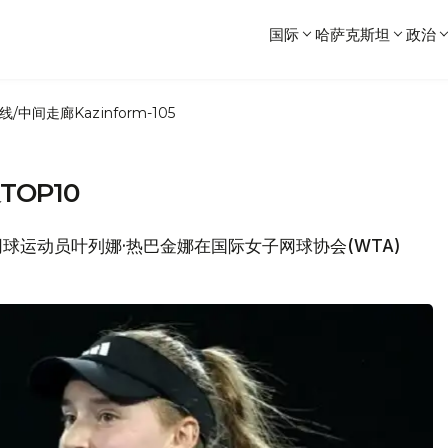
国际
哈萨克斯坦
政治
线/中间走廊
Kazinform-105
OP10
坦网球运动员叶列娜·热巴金娜在国际女子网球协会(WTA)