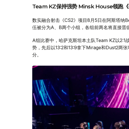
Team KZ保持强势 Minsk House领跑
数实融合射击《CS2》项目8月5日在阿斯塔纳Be
伍被分为A、B两个小组，各组前两名将直接晋
A组比赛中，哈萨克斯坦本土队Team KZ以2:1战胜
势，先后以13:2和13:9拿下Mirage和Dust2
分。