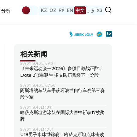
KZ
QZ
РУ
EN
中文
ق ز
ЎЗ
分析
相关新闻
2026年8月6日 09:31
《未来运动会—2026》多项目激战正酣：
Dota 2冠军诞生 多支队伍晋级下一阶段
2026年8月6日 07:56
阿斯塔纳车队车手获环波兰自行车赛第三赛
段季军
2026年8月5日 18:11
哈萨克斯坦游泳队在国际大赛中斩获17枚奖
牌
2026年8月5日 13:51
U18男子水球世锦赛：哈萨克斯坦点球击败