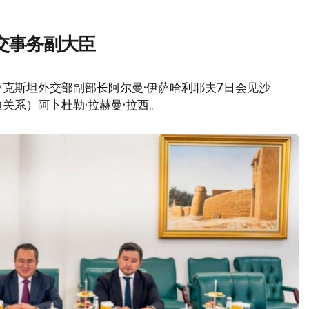
交事务副大臣
克斯坦外交部副部长阿尔曼·伊萨哈利耶夫7日会见沙
关系）阿卜杜勒·拉赫曼·拉西。