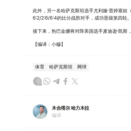
此外，另一名哈萨克斯坦选手尤利娅·普婷塞娃（
6:2/2:6/6:4的比分战胜对手，成功晋级第四轮
接下来，热巴金娜将对阵美国选手麦迪逊·凯斯
【编译：小穆】
体育
哈萨克斯坦
网球
木合塔尔 哈力木拉
编译