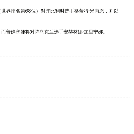
世界排名第68位）对阵比利时选手格蕾特·米内恩，并以
。
，而普婷塞娃将对阵乌克兰选手安赫林娜·加里宁娜。