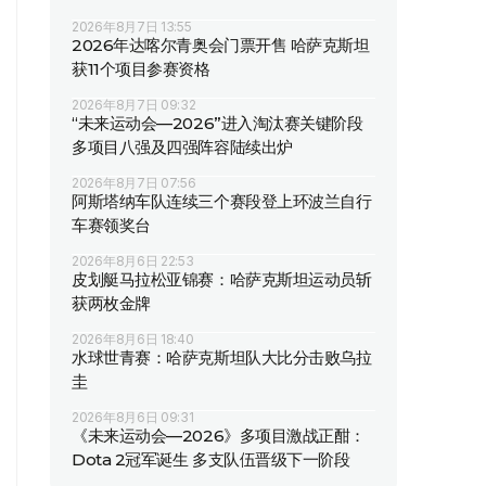
2026年8月7日 13:55
2026年达喀尔青奥会门票开售 哈萨克斯坦
获11个项目参赛资格
2026年8月7日 09:32
“未来运动会—2026”进入淘汰赛关键阶段
多项目八强及四强阵容陆续出炉
2026年8月7日 07:56
阿斯塔纳车队连续三个赛段登上环波兰自行
车赛领奖台
2026年8月6日 22:53
皮划艇马拉松亚锦赛：哈萨克斯坦运动员斩
获两枚金牌
2026年8月6日 18:40
水球世青赛：哈萨克斯坦队大比分击败乌拉
圭
2026年8月6日 09:31
《未来运动会—2026》多项目激战正酣：
Dota 2冠军诞生 多支队伍晋级下一阶段