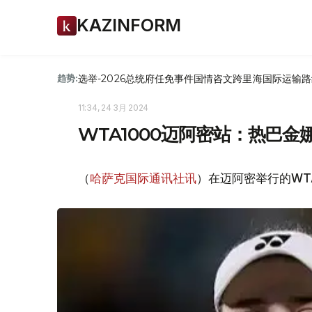
KAZINFORM
选举-2026
总统府
任免
事件
国情咨文
跨里海国际运输路
趋势:
11:34, 24 3月 2024
WTA1000迈阿密站：热巴
（
哈萨克国际通讯社讯
）在迈阿密举行的WT