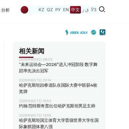
KZ
QZ
РУ
EN
中文
ق ز
ЎЗ
分析
相关新闻
2026年8月8日 08:03
“未来运动会—2026”进入冲冠阶段 数字舞
蹈率先决出冠军
2026年8月7日 20:14
哈萨克斯坦跆拳道队在国际大赛中斩获4枚
奖牌
2026年8月7日 16:54
约翰·范特斯奇普出任哈萨克斯坦男足主帅
2026年8月7日 14:56
哈萨克斯坦国立体育大学晋级世界大学生国
际象棋团体赛八强