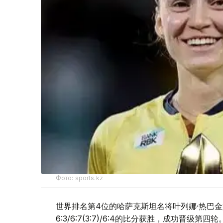
Фото: sports.kz
世界排名第4位的哈萨克斯坦名将叶列娜·热巴金
6:3/6:7(3:7)/6:4的比分获胜，成功晋级第四轮