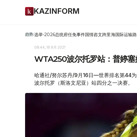
KAZINFORM
选举-2026
总统府
任免
事件
国情咨文
跨里海国际运输路
趋势:
08:44, 16 9月 2021
WTA250波尔托罗站：普婷塞
哈通社/努尔苏丹/9月16日—世界排名第44
波尔托罗（斯洛文尼亚）站四分之一决赛。