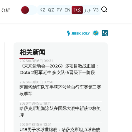
KZ
QZ
РУ
EN
中文
ق ز
ЎЗ
分析
相关新闻
2026年8月6日 09:31
《未来运动会—2026》多项目激战正酣：
Dota 2冠军诞生 多支队伍晋级下一阶段
2026年8月6日 07:56
阿斯塔纳车队车手获环波兰自行车赛第三赛
段季军
2026年8月5日 18:11
哈萨克斯坦游泳队在国际大赛中斩获17枚奖
牌
2026年8月5日 13:51
U18男子水球世锦赛：哈萨克斯坦点球击败