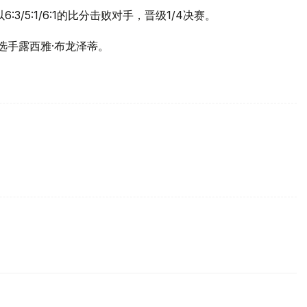
3/5:1/6:1的比分击败对手，晋级1/4决赛。
选手露西雅·布龙泽蒂。