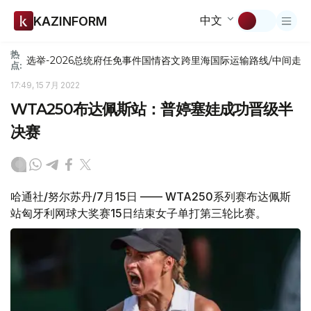
中文
KAZINFORM
热
选举-2026
总统府
任免
事件
国情咨文
跨里海国际运输路线/中间走
点:
17:49, 15 7月 2022
WTA250布达佩斯站：普婷塞娃成功晋级半
决赛
哈通社/努尔苏丹/7月15日 —— WTA250系列赛布达佩斯
站匈牙利网球大奖赛15日结束女子单打第三轮比赛。