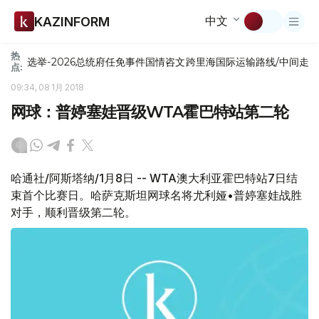
中文
KAZINFORM
热
选举-2026
总统府
任免
事件
国情咨文
跨里海国际运输路线/中间走
点:
09:34, 08 1月 2018
网球：普婷塞娃晋级WTA霍巴特站第二轮
哈通社/阿斯塔纳/1月8日 -- WTA澳大利亚霍巴特站7日结
束首个比赛日。哈萨克斯坦网球名将尤利娅•普婷塞娃战胜
对手，顺利晋级第二轮。