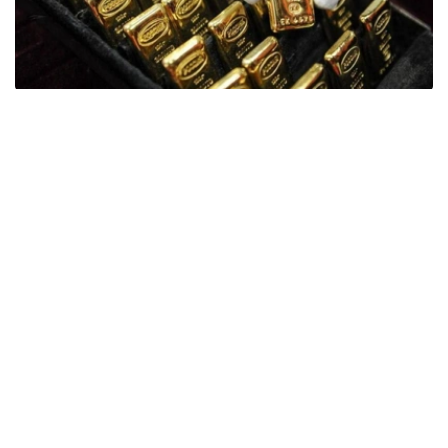
Фото: ӨзА
季度报告显示，哈萨克斯坦国家银行黄金储备增加了15吨。
波兰是2026年第二季度最大的黄金买家。该国在2026年第
二季度增加了51吨黄金储备。
中国购买了33吨黄金，乌兹别克斯坦购买了16吨，哈萨克
斯坦购买了15吨。约旦和捷克共和国的中央银行也分别增加
了6吨黄金储备。
全球各国央行在第二季度共购买了约289吨黄金，比2025年
同期增长了62%。去年同期，黄金购买量约为178吨。
世界黄金协会称，黄金需求的增长受到地缘政治不确定性、
本季度贵金属价格下跌，以及各国寻求国际储备多元化等因
素的影响。