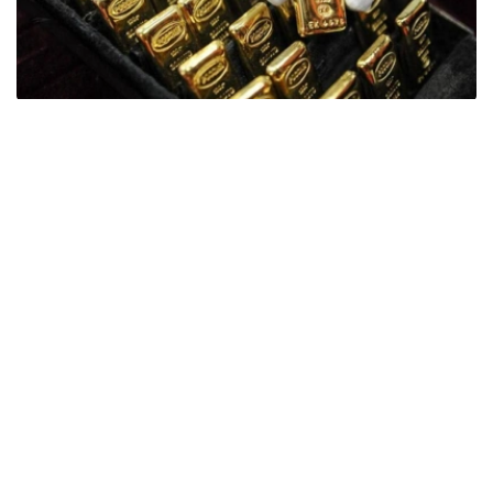
Фото: ӨзА
季度报告显示，哈萨克斯坦国家银行黄金储备增加了15吨。
波兰是2026年第二季度最大的黄金买家。该国在2026年第
二季度增加了51吨黄金储备。
中国购买了33吨黄金，乌兹别克斯坦购买了16吨，哈萨克
斯坦购买了15吨。约旦和捷克共和国的中央银行也分别增加
了6吨黄金储备。
全球各国央行在第二季度共购买了约289吨黄金，比2025年
同期增长了62%。去年同期，黄金购买量约为178吨。
世界黄金协会称，黄金需求的增长受到地缘政治不确定性、
本季度贵金属价格下跌，以及各国寻求国际储备多元化等因
素的影响。