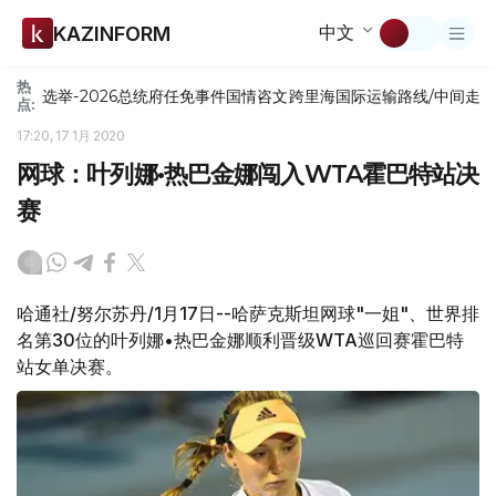
中文
KAZINFORM
热
选举-2026
总统府
任免
事件
国情咨文
跨里海国际运输路线/中间走
点:
17:20, 17 1月 2020
网球：叶列娜•热巴金娜闯入WTA霍巴特站决
赛
哈通社/努尔苏丹/1月17日--哈萨克斯坦网球"一姐"、世界排
名第30位的叶列娜•热巴金娜顺利晋级WTA巡回赛霍巴特
站女单决赛。