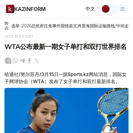
中文
KAZINFORM
热
选举-2026
总统府
任免
事件
国情咨文
跨里海国际运输路线/中间走
点:
12:02, 15 3月 2021
WTA公布最新一期女子单打和双打世界排名
哈通社/努尔苏丹/3月15日--据Sports.kz网站消息，国际女
子网球协会（WTA）发布了女子单打和双打最新排名。