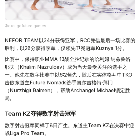
Фото: gofuture.games
NEFOR TEAM以34分获得亚军，RCC凭借最后一场比赛的
胜利，以28分获得季军，仅领先卫冕冠军Kuznya 1分。
比赛中，保持职业MMA 13战全胜纪录的哈利姆·纳兹鲁洛
耶夫（Khalim Nazruloev）成为当天最受关注的选手之
一。他先在数字比赛中以6:2领先，随后在实体格斗中TKO
击败东道主Future Nomads选手努尔吉格特·拜门
（Nurzhigit Baimen），帮助Archangel Michael锁定胜
局。
Team KZ夺得数字射击冠军
数字射击冠军同样于8日产生。东道主Team KZ在决赛中迎
战Liga Pro Team。