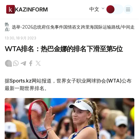
中文
KAZINFORM
热
选举-2026
总统府
任免
事件
国情咨文
跨里海国际运输路线/中间走
点:
13:30, 18 9月 2023
WTA排名：热巴金娜的排名下滑至第5位
据Sports.kz网站报道，世界女子职业网球协会(WTA)公布
最新一期世界排名。