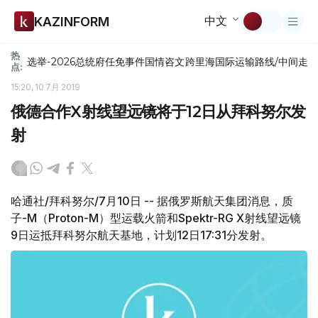
中文
KAZINFORM
热
选举-2026
总统府
任免
事件
国情咨文
跨里海国际运输路线/中间走
点:
15:20, 10 7月 2019
俄德合作X射线望远镜将于12日从拜科努尔发
射
哈通社/拜科努尔/7月10日 -- 据俄罗斯航天集团消息，质
子-M（Proton-M）型运载火箭和Spektr-RG X射线望远镜
9日运抵拜科努尔航天基地，计划12日17:31分发射。