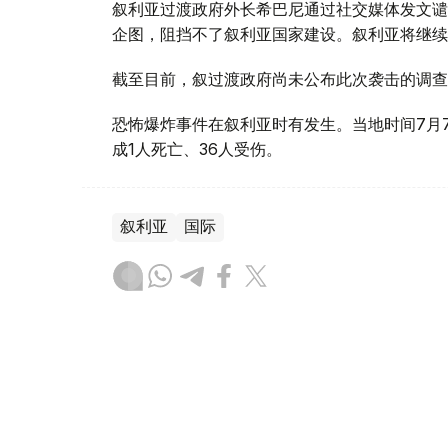
叙利亚过渡政府外长希巴尼通过社交媒体发文谴
企图，阻挡不了叙利亚国家建设。叙利亚将继续
截至目前，叙过渡政府尚未公布此次袭击的调查
恐怖爆炸事件在叙利亚时有发生。当地时间7月
成1人死亡、36人受伤。
叙利亚
国际
木合塔尔 哈力木拉
编译