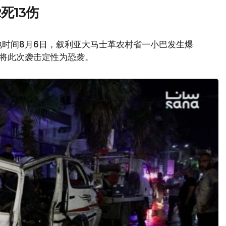
死13伤
地时间8月6日，叙利亚大马士革农村省一小巴发生爆
府将此次袭击定性为恐袭。