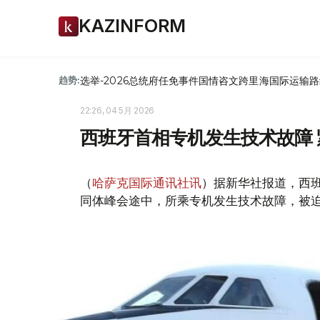
KAZINFORM
选举-2026
总统府
任免
事件
国情咨文
跨里海国际运输路
趋势:
22:26, 04 5月 2026
西班牙首相专机发生技术故障
（
哈萨克国际通讯社讯
）据新华社报道，西班
同体峰会途中，所乘专机发生技术故障，被