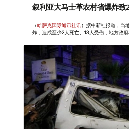
叙利亚大马士革农村省爆炸致2
（
哈萨克国际通讯社讯
）据中新社报道，当
炸，造成至少2人死亡、13人受伤，地方政