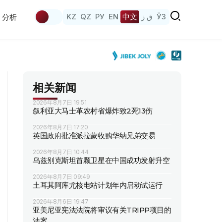
KZ
QZ
РУ
EN
中文
ق ز
ЎЗ
分析
相关新闻
2026年8月7日 19:51
叙利亚大马士革农村省爆炸致2死13伤
2026年8月7日 17:20
英国政府批准派拉蒙收购华纳兄弟交易
2026年8月7日 10:44
乌兹别克斯坦首颗卫星在中国成功发射升空
2026年8月7日 09:49
土耳其阿库尤核电站计划年内启动试运行
2026年8月6日 19:47
亚美尼亚宪法法院将审议有关TRIPP项目的
法案