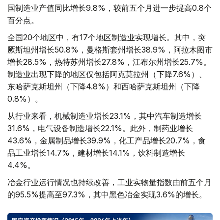
国制造业产值同比增长9.8%，较前五个月进一步提高0.8个
百分点。
全国20个地区中，有17个地区制造业实现增长。其中，突
厥斯坦州增长50.8%，曼格斯套州增长38.9%，阿拉木图市
增长28.5%，热特苏州增长27.8%，江布尔州增长25.7%。
制造业出现下降的地区仅包括阿克莫拉州（下降7.6%）、
东哈萨克斯坦州（下降4.8%）和西哈萨克斯坦州（下降
0.8%）。
从行业来看，机械制造业增长23.1%，其中汽车制造增长
31.6%，电气设备制造增长22.1%。此外，制药业增长
43.6%，金属制品增长39.9%，化工产品增长20.7%，食
品工业增长14.7%，建材增长14.1%，饮料制造增长
4.4%。
冶金行业运行情况也持续改善，工业实物量指数由前五个月
的95.5%提高至97.3%，其中黑色冶金实现3.6%的增长。