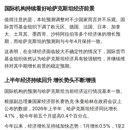
国际机构持续看好哈萨克斯坦经济前景
值得注意的是，本轮预测调整对不少国家而言并不乐观。国
际货币基金组织下调了欧元区、德国、法国、日本、加拿
大、土耳其、墨西哥、沙特阿拉伯等多个经济体的增长预
期，而哈萨克斯坦的预测则与今年4月保持一致。
这表明，在全球经济面临较大不确定性的情况下，国际货币
基金组织依然认为哈萨克斯坦经济具有较强韧性，并继续维
持对其中期增长前景的稳定预期。
上半年经济持续回升 增长势头不断增强
国际机构的预测与哈萨克斯坦当前经济运行情况基本一致。
根据副总理兼国家经济部长赛热克·朱曼哈林在政府会议上
公布的数据，2026年上半年，哈萨克斯坦经济同比增长
4.1%，较今年前五个月提高0.4个百分点。
今年以来，经济增长呈持续加快态势：1月增长0.5%，1至2