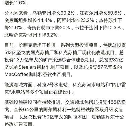
增长11.6%。
分地区来看，乌勒套州增长99.2%，江布尔州增长59.6%，
突厥斯坦州增长44.4%，阿拜州增长23.2%；杰特苏州下
降21.6%，奇姆肯特市下降20%，卡拉干达州下降10.3%，
北哈萨克斯坦州下降3.2%。
目前，哈萨克斯坦正推进一系列大型投资项目，包括总投资
513亿坚戈的阿克苏糖厂和科克苏糖厂现代化改造项目、总
投资1.3万亿坚戈的矿产采选综合体建设项目、总投资82亿
坚戈的Steelers钢材轧制厂项目，以及总投资67亿坚戈的
MacCoffee咖啡和茶饮生产项目。
能源领域方面，科拉2号水电站、科克苏河水电站和“阔伊雷
克”水电站等多个项目正在建设中。
基础设施建设同样持续推进。交通领域包括总投资466亿坚
戈、全长64公里的阿尔腾科利—热特根铁路区段升级改造
项目，以及总投资150亿坚戈的阿拉木图—塔勒德库尔干公
路改扩建项目。