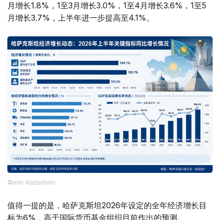
月增长1.8%，1至3月增长3.0%，1至4月增长3.6%，1至5
月增长3.7%，上半年进一步提高至4.1%。
Фото: Kazinform
值得一提的是，哈萨克斯坦2026年设定的全年经济增长目
标为6%，高于国际货币基金组织目前作出的预测。