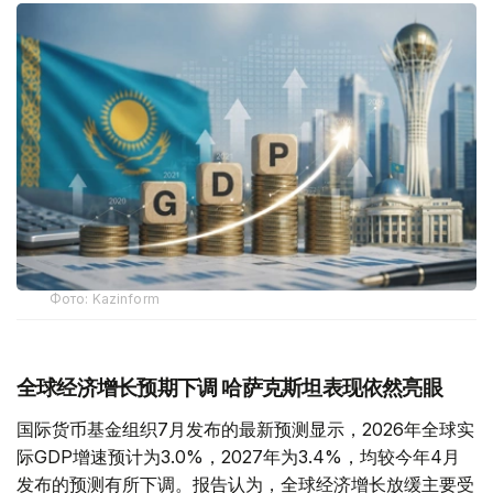
Фото: Kazinform
全球经济增长预期下调 哈萨克斯坦表现依然亮眼
国际货币基金组织7月发布的最新预测显示，2026年全球实
际GDP增速预计为3.0%，2027年为3.4%，均较今年4月
发布的预测有所下调。报告认为，全球经济增长放缓主要受