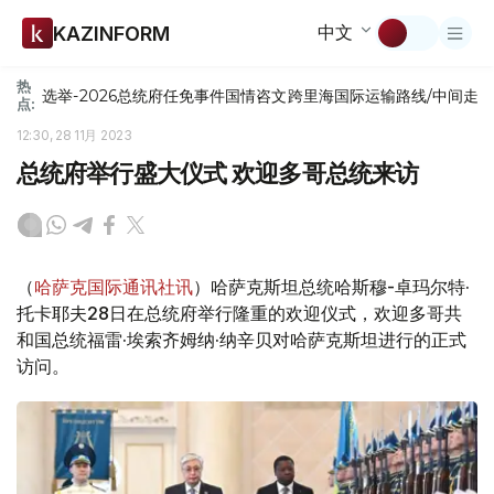
中文
KAZINFORM
热
选举-2026
总统府
任免
事件
国情咨文
跨里海国际运输路线/中间走
点:
12:30, 28 11月 2023
总统府举行盛大仪式 欢迎多哥总统来访
（
哈萨克国际通讯社讯
）哈萨克斯坦总统哈斯穆-卓玛尔特·
托卡耶夫28日在总统府举行隆重的欢迎仪式，欢迎多哥共
和国总统福雷·埃索齐姆纳·纳辛贝对哈萨克斯坦进行的正式
访问。