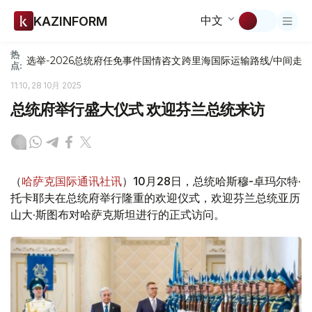
中文
KAZINFORM
热
选举-2026
总统府
任免
事件
国情咨文
跨里海国际运输路线/中间走
点:
11:10, 28 10月 2025
总统府举行盛大仪式 欢迎芬兰总统来访
（
哈萨克国际通讯社讯
）10月28日，总统哈斯穆-卓玛尔特·
托卡耶夫在总统府举行隆重的欢迎仪式，欢迎芬兰总统亚历
山大·斯图布对哈萨克斯坦进行的正式访问。