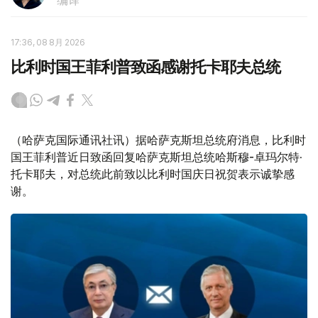
编译
17:36, 08 8月 2026
比利时国王菲利普致函感谢托卡耶夫总统
（哈萨克国际通讯社讯）据哈萨克斯坦总统府消息，比利时
国王菲利普近日致函回复哈萨克斯坦总统哈斯穆-卓玛尔特·
托卡耶夫，对总统此前致以比利时国庆日祝贺表示诚挚感
谢。