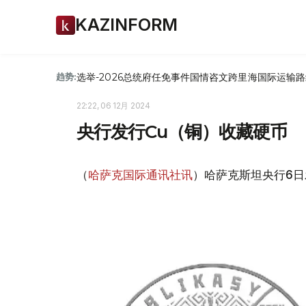
KAZINFORM
选举-2026
总统府
任免
事件
国情咨文
跨里海国际运输路
趋势:
22:22, 06 12月 2024
央行发行Cu（铜）收藏硬币
（
哈萨克国际通讯社讯
）哈萨克斯坦央行6日