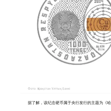
Фото: Қазақстан Ұлттық Банкі
据了解，该纪念硬币属于央行发行的主题为《哈