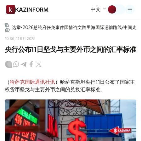
中文
KAZINFORM
热
选举-2026
总统府
任免
事件
国情咨文
跨里海国际运输路线/中间走
点:
10:36, 11 9月 2025
央行公布11日坚戈与主要外币之间的汇率标准
（
哈萨克国际通讯社讯
）哈萨克斯坦央行11日公布了国家主
权货币坚戈与主要外币之间的兑换汇率标准。