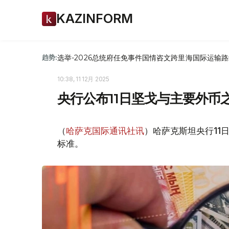
KAZINFORM
选举-2026
总统府
任免
事件
国情咨文
跨里海国际运输路
趋势:
10:38, 11 12月 2025
央行公布11日坚戈与主要外币
（
哈萨克国际通讯社讯
）哈萨克斯坦央行11
标准。