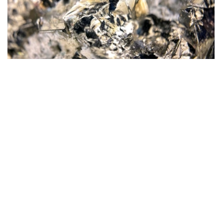
Фото: magnific.com
根据文件，按照批准的矿产储量计算，该矿山计划开采16
年。其中，企业将在13年时间内按照年产100万吨原矿的设
计产能开展生产。用于开发该矿床的地下资源区块总面积为
4.499平方公里。
“矿山总体生产能力确定为年产100万吨，之后产量
将逐步下降。根据设计阶段确定的矿产储量，矿山使