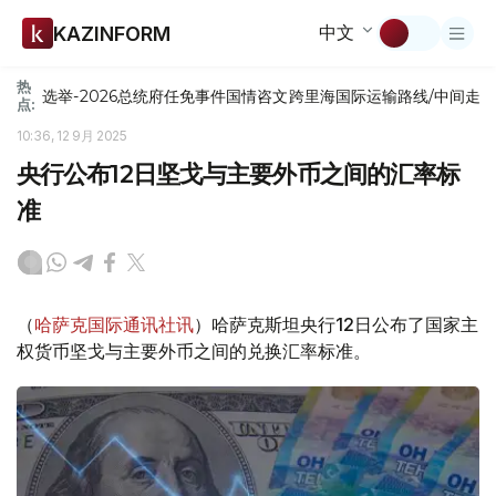
中文
KAZINFORM
热
选举-2026
总统府
任免
事件
国情咨文
跨里海国际运输路线/中间走
点:
10:36, 12 9月 2025
央行公布12日坚戈与主要外币之间的汇率标
准
（
哈萨克国际通讯社讯
）哈萨克斯坦央行12日公布了国家主
权货币坚戈与主要外币之间的兑换汇率标准。