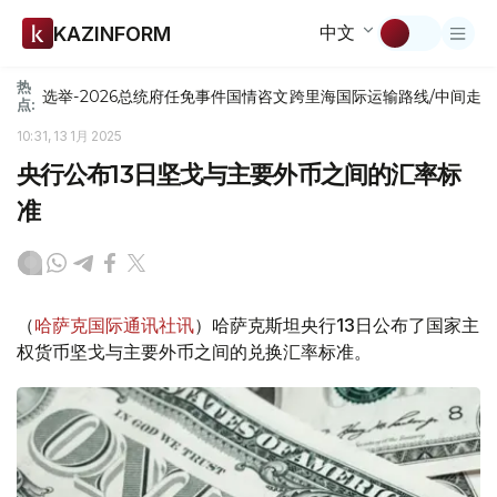
中文
KAZINFORM
热
选举-2026
总统府
任免
事件
国情咨文
跨里海国际运输路线/中间走
点:
10:31, 13 1月 2025
央行公布13日坚戈与主要外币之间的汇率标
准
（
哈萨克国际通讯社讯
）哈萨克斯坦央行13日公布了国家主
权货币坚戈与主要外币之间的兑换汇率标准。