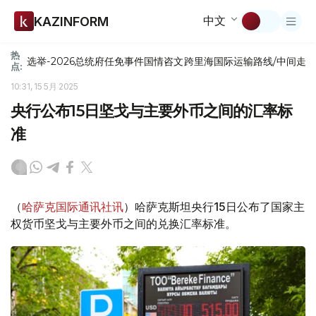
中文
KAZINFORM
热
选举-2026
总统府
任免
事件
国情咨文
跨里海国际运输路线/中间走
点:
10:31, 15 5月 2025
央行公布15日坚戈与主要外币之间的汇率标
准
（
哈萨克国际通讯社讯
）哈萨克斯坦央行15日公布了国家主
权货币坚戈与主要外币之间的兑换汇率标准。