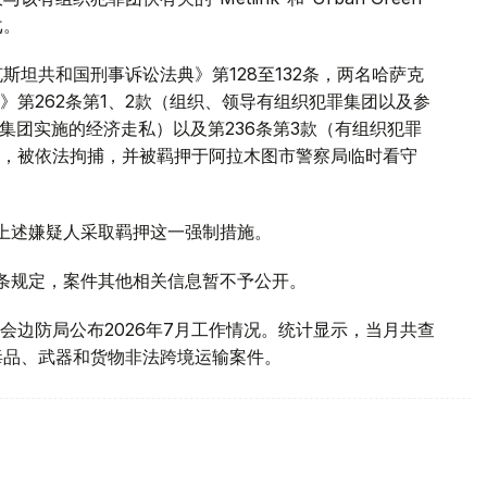
戈。
斯坦共和国刑事诉讼法典》第128至132条，两名哈萨克
第262条第1、2款（组织、领导有组织犯罪集团以及参
罪集团实施的经济走私）以及第236条第3款（有组织犯罪
，被依法拘捕，并被羁押于阿拉木图市警察局临时看守
对上述嫌疑人采取羁押这一强制措施。
1条规定，案件其他相关信息暂不予公开。
会边防局公布2026年7月工作情况。统计显示，当月共查
毒品、武器和货物非法跨境运输案件。