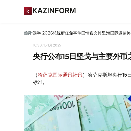
KAZINFORM
选举-2026
总统府
任免
事件
国情咨文
跨里海国际运输路
趋势:
10:30, 15 1月 2025
央行公布15日坚戈与主要外币
（
哈萨克国际通讯社讯
）哈萨克斯坦央行15
标准。