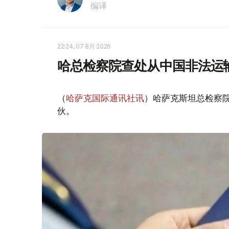
编译
22:24, 07 8月 2026
哈总检察院查处从中国非法运
（
哈萨克国际通讯社讯
）哈萨克斯坦总检察
伙。