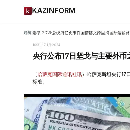
KAZINFORM
选举-2026
总统府
任免
事件
国情咨文
跨里海国际运输路
趋势:
10:31, 17 1月 2024
央行公布17日坚戈与主要外币
（
哈萨克国际通讯社讯
）哈萨克斯坦央行17
标准。