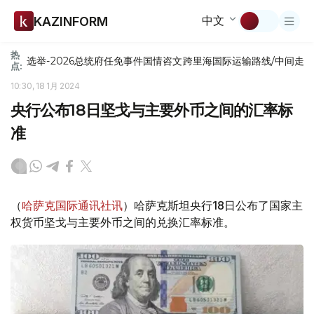
中文
KAZINFORM
热
选举-2026
总统府
任免
事件
国情咨文
跨里海国际运输路线/中间走
点:
10:30, 18 1月 2024
央行公布18日坚戈与主要外币之间的汇率标
准
（
哈萨克国际通讯社讯
）哈萨克斯坦央行18日公布了国家主
权货币坚戈与主要外币之间的兑换汇率标准。