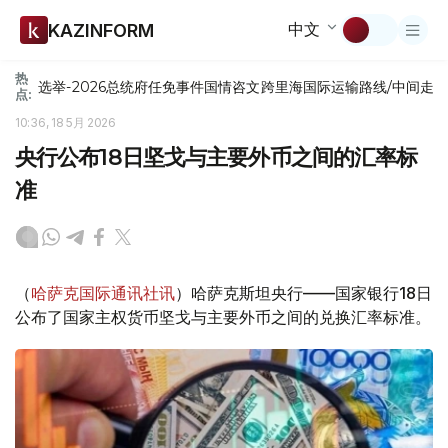
中文
KAZINFORM
热
选举-2026
总统府
任免
事件
国情咨文
跨里海国际运输路线/中间走
点:
10:36, 18 5月 2026
央行公布18日坚戈与主要外币之间的汇率标
准
（
哈萨克国际通讯社讯
）哈萨克斯坦央行——国家银行18日
公布了国家主权货币坚戈与主要外币之间的兑换汇率标准。