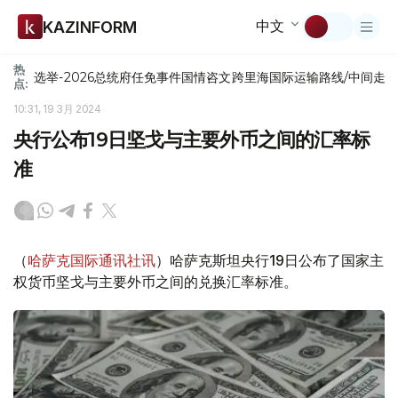
中文
KAZINFORM
热
选举-2026
总统府
任免
事件
国情咨文
跨里海国际运输路线/中间走
点:
10:31, 19 3月 2024
央行公布19日坚戈与主要外币之间的汇率标
准
（
哈萨克国际通讯社讯
）哈萨克斯坦央行19日公布了国家主
权货币坚戈与主要外币之间的兑换汇率标准。