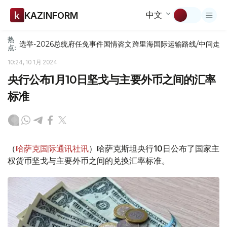
中文
KAZINFORM
热
选举-2026
总统府
任免
事件
国情咨文
跨里海国际运输路线/中间走
点:
10:24, 10 1月 2024
央行公布1月10日坚戈与主要外币之间的汇率
标准
（
哈萨克国际通讯社讯
）哈萨克斯坦央行10日公布了国家主
权货币坚戈与主要外币之间的兑换汇率标准。