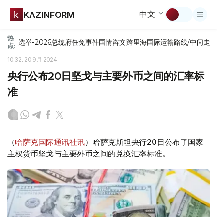
中文
KAZINFORM
热
选举-2026
总统府
任免
事件
国情咨文
跨里海国际运输路线/中间走
点:
10:32, 20 9月 2024
央行公布20日坚戈与主要外币之间的汇率标
准
（
哈萨克国际通讯社讯
）哈萨克斯坦央行20日公布了国家
主权货币坚戈与主要外币之间的兑换汇率标准。