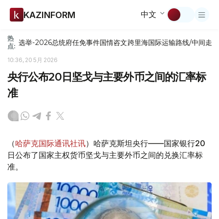
中文
KAZINFORM
热
选举-2026
总统府
任免
事件
国情咨文
跨里海国际运输路线/中间走
点:
10:36, 20 5月 2026
央行公布20日坚戈与主要外币之间的汇率标
准
（
哈萨克国际通讯社讯
）哈萨克斯坦央行——国家银行20
日公布了国家主权货币坚戈与主要外币之间的兑换汇率标
准。