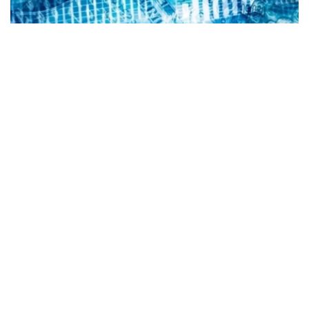
Коллаж: Kazinform/ Canva
根据央行公布的信息，2026年8月6日，哈萨克斯坦坚戈与
国际主要货币之间的兑换汇率标准如下：
美元兑坚戈（USD/KZT） – 1：469.85
欧元兑坚戈（EUR/KZT）- 1：542.16
俄罗斯卢布兑坚戈（RUB / KZT）- 1: 5.78
土耳其里拉兑坚戈（TRY / KZT）- 1: 9.88
中国元兑坚戈（CNY / KZT）- 1：69.61
值得一提的是，根据哈萨克斯坦国家银行规定，截至阿斯塔
纳时间当日15:30，在哈萨克斯坦证券交易所形成的坚戈兑
美元加权平均汇率，将被确定为下一工作日坚戈兑美元官方
汇率；坚戈兑其他外币的官方汇率，则依据截至阿斯塔纳时
间16:00形成的交叉汇率计算得出。