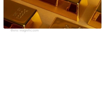
Фото: magnific.com
上周，黄金价格为61 889.33坚戈。因此，黄金价格在一周
内下跌了444.71坚戈。
8月6日，世界市场现货黄金盘中突破4300美元/盎司，为近
七周来首次。
据此前报道
，根据世界黄金协会（World Gold Council,
WGC）最新报告，哈萨克斯坦成为2026年第二季度全球央
行黄金购买量排名前五的国家之一。
季度报告显示，哈萨克斯坦国家银行黄金储备增加了15吨。