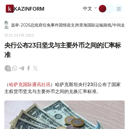
中文
KAZINFORM
热
选举-2026
总统府
任免
事件
国情咨文
跨里海国际运输路线/中间走
点:
10:31, 23 11月 2023
央行公布23日坚戈与主要外币之间的汇率标
准
（
哈萨克国际通讯社讯
）哈萨克斯坦央行23日公布了国家
主权货币坚戈与主要外币之间的兑换汇率标准。