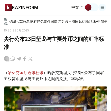
中文
KAZINFORM
热
选举-2026
总统府
任免
事件
国情咨文
跨里海国际运输路线/中间走
点:
10:30, 23 5月 2025
央行公布23日坚戈与主要外币之间的汇率标
准
（
哈萨克国际通讯社讯
）哈萨克斯坦央行23日公布了国家
主权货币坚戈与主要外币之间的兑换汇率标准。