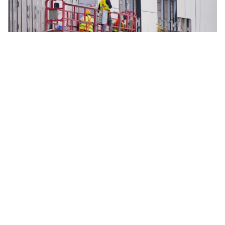
Фото: Мақсат Шағырбаев/ Kazinform
建筑业保持增长 17个地区实现正增长
据哈萨克斯坦国家统计局数据，今年以来，全国累计建成住
宅面积850万平方米，共交付住房80667套，全年计划建成
住宅面积达到2000万平方米。
今年1月至6月，全国建筑工程实际完成量同比增长15.2%，
全国17个地区实现正增长。其中，乌勒套州建筑业增长最为
显著，建筑工程量同比增长3.3倍；克孜勒奥尔达州、阿拜
州、巴甫洛达尔州、库斯塔奈州和突厥斯坦州也保持较快增