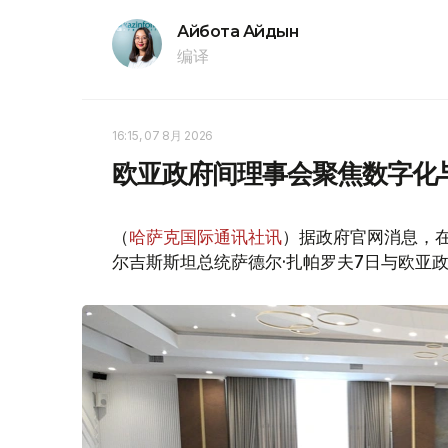
Айбота Айдын
编译
16:15, 07 8月 2026
欧亚政府间理事会聚焦数字化
（
哈萨克国际通讯社讯
）据政府官网消息，
尔吉斯斯坦总统萨德尔·扎帕罗夫7日与欧亚