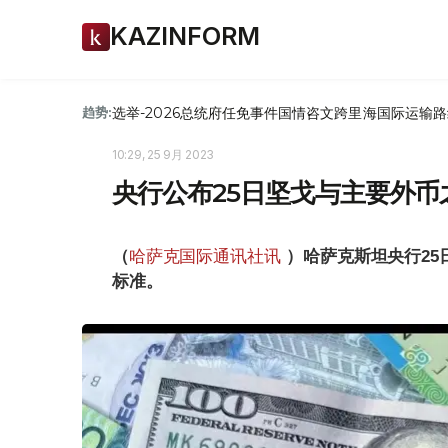
KAZINFORM
选举-2026
总统府
任免
事件
国情咨文
跨里海国际运输路
趋势:
10:29, 25 9月 2023
央行公布25日坚戈与主要外币
（
哈萨克国际通讯社讯
）
哈萨克斯坦央行2
标准。