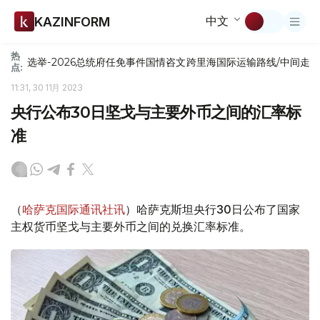
中文
KAZINFORM
热
选举-2026
总统府
任免
事件
国情咨文
跨里海国际运输路线/中间走
点:
11:31, 30 11月 2023
央行公布30日坚戈与主要外币之间的汇率标
准
（
哈萨克国际通讯社讯
）哈萨克斯坦央行30日公布了国家
主权货币坚戈与主要外币之间的兑换汇率标准。