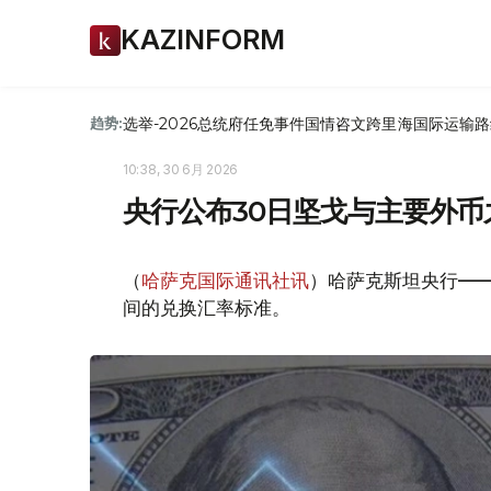
KAZINFORM
选举-2026
总统府
任免
事件
国情咨文
跨里海国际运输路
趋势:
10:38, 30 6月 2026
央行公布30日坚戈与主要外
（
哈萨克国际通讯社讯
）哈萨克斯坦央行—
间的兑换汇率标准。