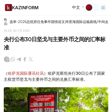
中文
KAZINFORM
热
选举-2026
总统府
任免
事件
国情咨文
跨里海国际运输路线/中间走
点:
10:33, 30 7月 2025
央行公布30日坚戈与主要外币之间的汇率标
准
（
哈萨克国际通讯社讯
）哈萨克斯坦央行30日公布了国家
主权货币坚戈与主要外币之间的兑换汇率标准。