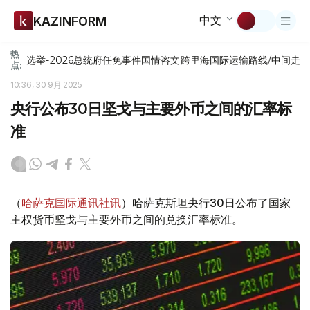
中文
KAZINFORM
热
选举-2026
总统府
任免
事件
国情咨文
跨里海国际运输路线/中间走
点:
10:36, 30 9月 2025
央行公布30日坚戈与主要外币之间的汇率标
准
（
哈萨克国际通讯社讯
）哈萨克斯坦央行30日公布了国家
主权货币坚戈与主要外币之间的兑换汇率标准。