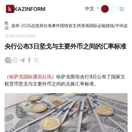
中文
KAZINFORM
热
选举-2026
总统府
任免
事件
国情咨文
跨里海国际运输路线/中间走
点:
10:30, 03 4月 2024
央行公布3日坚戈与主要外币之间的汇率标准
（
哈萨克国际通讯社讯
）哈萨克斯坦央行3日公布了国家主
权货币坚戈与主要外币之间的兑换汇率标准。