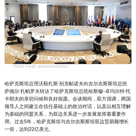
Photo credit: primeminister.kz
哈萨克斯坦总理沃勒扎斯·别克帖诺夫向吉尔吉斯斯坦总统
萨德尔·扎帕罗夫转达了哈萨克斯坦总统哈斯穆-卓玛尔特·托
卡耶夫的亲切问候和良好祝愿。会谈期间，双方强调，两国
领导人之间建立在信任基础上的政治对话，以及以相互理解
为基础的同盟关系，为双边关系进一步发展发挥着重要作
用。过去5年，哈萨克斯坦与吉尔吉斯斯坦双边贸易额增长
一倍，达到22亿美元。