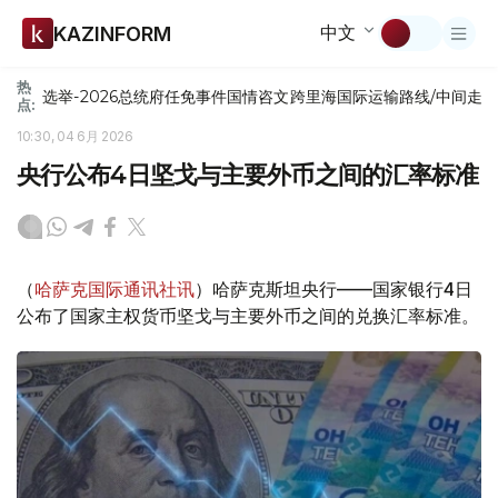
中文
KAZINFORM
热
选举-2026
总统府
任免
事件
国情咨文
跨里海国际运输路线/中间走
点:
10:30, 04 6月 2026
央行公布4日坚戈与主要外币之间的汇率标准
（
哈萨克国际通讯社讯
）哈萨克斯坦央行——国家银行4日
公布了国家主权货币坚戈与主要外币之间的兑换汇率标准。