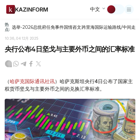
中文
KAZINFORM
热
选举-2026
总统府
任免
事件
国情咨文
跨里海国际运输路线/中间走
点:
10:36, 04 12月 2025
央行公布4日坚戈与主要外币之间的汇率标准
（
哈萨克国际通讯社讯
）哈萨克斯坦央行4日公布了国家主
权货币坚戈与主要外币之间的兑换汇率标准。