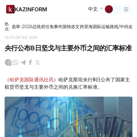
中文
KAZINFORM
热
选举-2026
总统府
任免
事件
国情咨文
跨里海国际运输路线/中间走
点:
10:37, 08 12月 2025
央行公布8日坚戈与主要外币之间的汇率标准
（
哈萨克国际通讯社讯
）哈萨克斯坦央行8日公布了国家主
权货币坚戈与主要外币之间的兑换汇率标准。