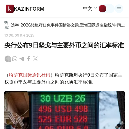
中文
KAZINFORM
热
选举-2026
总统府
任免
事件
国情咨文
跨里海国际运输路线/中间走
点:
10:36, 09 9月 2025
央行公布9日坚戈与主要外币之间的汇率标准
（
哈萨克国际通讯社讯
）哈萨克斯坦央行9日公布了国家主
权货币坚戈与主要外币之间的兑换汇率标准。