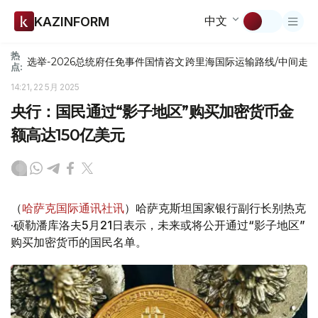
中文
KAZINFORM
热
选举-2026
总统府
任免
事件
国情咨文
跨里海国际运输路线/中间走
点:
14:21, 22 5月 2025
央行：国民通过“影子地区”购买加密货币金
额高达150亿美元
（
哈萨克国际通讯社讯
）哈萨克斯坦国家银行副行长别热克
·硕勒潘库洛夫5月21日表示，未来或将公开通过“影子地区”
购买加密货币的国民名单。