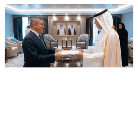
Photo credit: mfa.gov.kz
卡塔尔埃米尔祝贺哈萨克斯坦大使履新，并祝愿他在进一步
加强两国友谊和战略伙伴关系方面取得成功。
巴特尔沙耶夫大使转达了哈萨克斯坦总统哈斯穆-卓玛尔特·
托卡耶夫的良好祝愿和问候，并表示将尽一切努力发展阿斯