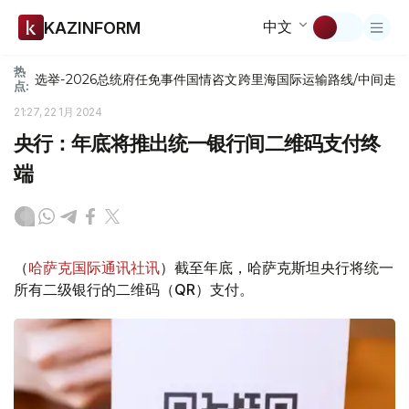
中文
KAZINFORM
热
选举-2026
总统府
任免
事件
国情咨文
跨里海国际运输路线/中间走
点:
21:27, 22 1月 2024
央行：年底将推出统一银行间二维码支付终
端
（
哈萨克国际通讯社讯
）截至年底，哈萨克斯坦央行将统一
所有二级银行的二维码（QR）支付。